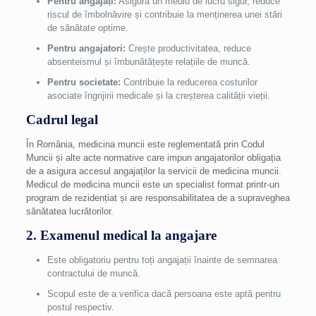
Pentru angajați:
Asigură un mediu de lucru sigur, reduce
riscul de îmbolnăvire și contribuie la menținerea unei stări
de sănătate optime.
Pentru angajatori:
Crește productivitatea, reduce
absenteismul și îmbunătățește relațiile de muncă.
Pentru societate:
Contribuie la reducerea costurilor
asociate îngrijirii medicale și la creșterea calității vieții.
Cadrul legal
În România, medicina muncii este reglementată prin Codul
Muncii și alte acte normative care impun angajatorilor obligația
de a asigura accesul angajaților la servicii de medicina muncii.
Medicul de medicina muncii este un specialist format printr-un
program de rezidențiat și are responsabilitatea de a supraveghea
sănătatea lucrătorilor.
2. Examenul medical la angajare
Este obligatoriu pentru toți angajații înainte de semnarea
contractului de muncă.
Scopul este de a verifica dacă persoana este aptă pentru
postul respectiv.