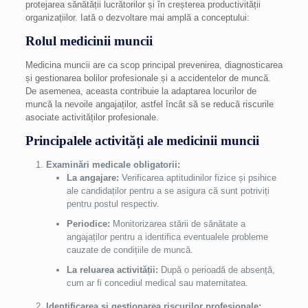
protejarea sănătății lucrătorilor și în creșterea productivității
organizațiilor. Iată o dezvoltare mai amplă a conceptului:
Rolul medicinii muncii
Medicina muncii are ca scop principal prevenirea, diagnosticarea
și gestionarea bolilor profesionale și a accidentelor de muncă.
De asemenea, aceasta contribuie la adaptarea locurilor de
muncă la nevoile angajaților, astfel încât să se reducă riscurile
asociate activităților profesionale.
Principalele activități ale medicinii muncii
Examinări medicale obligatorii:
La angajare:
Verificarea aptitudinilor fizice și psihice
ale candidaților pentru a se asigura că sunt potriviți
pentru postul respectiv.
Periodice:
Monitorizarea stării de sănătate a
angajaților pentru a identifica eventualele probleme
cauzate de condițiile de muncă.
La reluarea activității:
După o perioadă de absență,
cum ar fi concediul medical sau maternitatea.
Identificarea și gestionarea riscurilor profesionale: