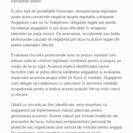
sancționat drastic.
În plus față de penalitățile financiare, nerespectarea legislației
poate avea consecințe negative asupra reputației companiei.
Angajatorii care nu își îndeplinesc obligațiile legale pot pierde
încrederea angajaților și pot avea dificultăți în atragerea
talentelor pe piața muncii. De asemenea, accidentele sau bolile
profesionale cauzate de neglijență pot duce la acțiuni legale din
partea salariaților afectaț
Evaluarea riscurilor profesionale este un proces esențial care
trebuie realizat conform legislației românești pentru a asigura un
mediu de lucru sigur. Aceasta implică identificarea tuturor
factorilor care ar putea afecta sănătatea angajaților și evaluarea
impactului acestora asupra stării lor fizice și mentale. Angajatorii
sunt obligați să colaboreze cu specialiști în domeniul sănătății
ocupaționale pentru a realiza aceste evaluări într-un mod corect
și eficient.
Odată ce riscurile au fost identificate, este important ca
angajatorul să implementeze măsuri adecvate pentru
gestionarea acestora. Aceste măsuri pot include modificări ale
proceselor de lucru, furnizarea echipamentului personal de
protecție sau organizarea unor sesiuni de instruire pentru angajaț
De asemenea, este esențial ca aceste măsuri să fie