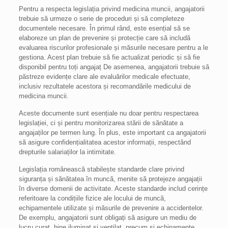
Pentru a respecta legislația privind medicina muncii, angajatorii
trebuie să urmeze o serie de proceduri și să completeze
documentele necesare. În primul rând, este esențial să se
elaboreze un plan de prevenire și protecție care să includă
evaluarea riscurilor profesionale și măsurile necesare pentru a le
gestiona. Acest plan trebuie să fie actualizat periodic și să fie
disponibil pentru toți angajaț De asemenea, angajatorii trebuie să
păstreze evidențe clare ale evaluărilor medicale efectuate,
inclusiv rezultatele acestora și recomandările medicului de
medicina muncii.
Aceste documente sunt esențiale nu doar pentru respectarea
legislației, ci și pentru monitorizarea stării de sănătate a
angajaților pe termen lung. În plus, este important ca angajatorii
să asigure confidențialitatea acestor informații, respectând
drepturile salariaților la intimitate.
Legislația românească stabilește standarde clare privind
siguranța și sănătatea în muncă, menite să protejeze angajații
în diverse domenii de activitate. Aceste standarde includ cerințe
referitoare la condițiile fizice ale locului de muncă,
echipamentele utilizate și măsurile de prevenire a accidentelor.
De exemplu, angajatorii sunt obligați să asigure un mediu de
lucru curat, bine iluminat și ventilat, precum și echipamente