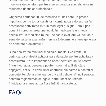
monitorizate constant pentru a se asigura că sunt eficiente în
reducerea riscurilor profesionale.
Obținerea certificatului de medicina muncii este un proces
important pentru toți angajații din România care doresc să își
desfășoare activitatea într-un mod legal și sigur. Primul pas
constă în programarea unei evaluări medicale la un medic
specializat în medicina muncii. Această evaluare va include o
serie de teste și examinări menite să determine starea generală
de sănătate a salariatului.
După finalizarea evaluării medicale, medicul va emite un
certificat care atestă aptitudinea salariatului pentru activitatea
desfășurată. Este important ca acest certificat să fie păstrat
într-un loc sigur, deoarece poate fi solicitat atât de către
angajator, cât și în cazul unor controale din partea autorităților
competente. De asemenea, certificatul trebuie reînnoit periodic,
conform reglementărilor legale, astfel încât să reflecte
întotdeauna starea actuală a sănătății angajatului.
FAQs