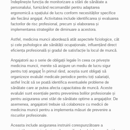
îndeplinește funcția de monitorizare a stării de sănătate a
personalului, furnizând recomandări pentru adaptarea
ergonomică a spațiului de lucru conform necesităților specifice
ale fiecărui angajat. Activitatea include identificarea și evaluarea
factorilor de risc profesional, precum și elaborarea și
implementarea strategiilor de diminuare a acestora.
Astfel, medicina muncii abordează atât aspectele fiziologice, cât
și cele psihologice ale sănătății ocupaționale, influențând direct
eficiența profesională și gradul de satisfacție la locul de muncă.
Angajatorii au o serie de obligații legale în ceea ce privește
medicina muncii, menite să asigure un mediu de lucru sigur
pentru toți angajaț În primul rând, aceștia sunt obligați să
organizeze evaluări medicale periodice pentru toți salariații,
astfel încât să se poată identifica eventualele probleme de
sănătate care ar putea afecta capacitatea de muncă. Aceste
evaluări sunt esențiale pentru prevenirea bolilor profesionale și
pentru asigurarea unei stări de sănătate optime a angajaților. De
asemenea, angajatorii trebuie să colaboreze cu medicii de
medicina muncii pentru a implementa măsuri de prevenire a
riscurilor profesionale.
Aceasta include asigurarea instruirii corespunzătoare a