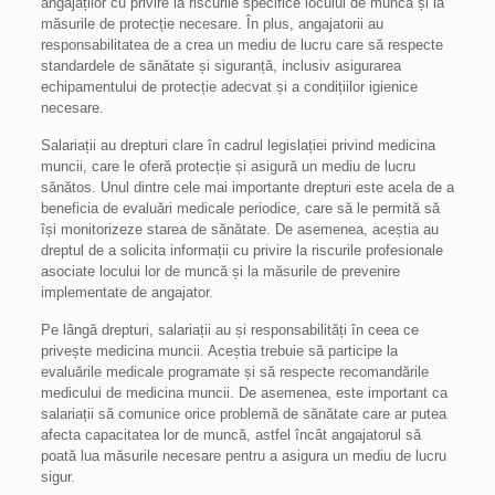
angajaților cu privire la riscurile specifice locului de muncă și la
măsurile de protecție necesare. În plus, angajatorii au
responsabilitatea de a crea un mediu de lucru care să respecte
standardele de sănătate și siguranță, inclusiv asigurarea
echipamentului de protecție adecvat și a condițiilor igienice
necesare.
Salariații au drepturi clare în cadrul legislației privind medicina
muncii, care le oferă protecție și asigură un mediu de lucru
sănătos. Unul dintre cele mai importante drepturi este acela de a
beneficia de evaluări medicale periodice, care să le permită să
își monitorizeze starea de sănătate. De asemenea, aceștia au
dreptul de a solicita informații cu privire la riscurile profesionale
asociate locului lor de muncă și la măsurile de prevenire
implementate de angajator.
Pe lângă drepturi, salariații au și responsabilități în ceea ce
privește medicina muncii. Aceștia trebuie să participe la
evaluările medicale programate și să respecte recomandările
medicului de medicina muncii. De asemenea, este important ca
salariații să comunice orice problemă de sănătate care ar putea
afecta capacitatea lor de muncă, astfel încât angajatorul să
poată lua măsurile necesare pentru a asigura un mediu de lucru
sigur.