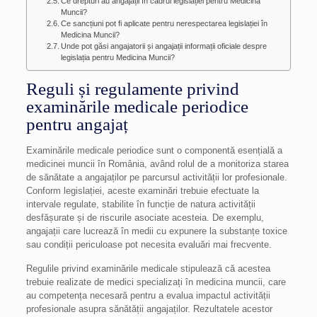
Ce drepturi au angajații în cadrul legislației pentru Medicina
Muncii?
Ce sancțiuni pot fi aplicate pentru nerespectarea legislației în
Medicina Muncii?
Unde pot găsi angajatorii și angajații informații oficiale despre
legislația pentru Medicina Muncii?
Reguli și regulamente privind
examinările medicale periodice
pentru angajaț
Examinările medicale periodice sunt o componentă esențială a
medicinei muncii în România, având rolul de a monitoriza starea
de sănătate a angajaților pe parcursul activității lor profesionale.
Conform legislației, aceste examinări trebuie efectuate la
intervale regulate, stabilite în funcție de natura activității
desfășurate și de riscurile asociate acesteia. De exemplu,
angajații care lucrează în medii cu expunere la substanțe toxice
sau condiții periculoase pot necesita evaluări mai frecvente.
Regulile privind examinările medicale stipulează că acestea
trebuie realizate de medici specializați în medicina muncii, care
au competența necesară pentru a evalua impactul activității
profesionale asupra sănătății angajaților. Rezultatele acestor