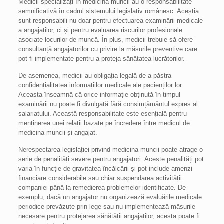
Medicii specializați în medicina muncii au o responsabilitate
semnificativă în cadrul sistemului legislativ românesc. Aceștia
sunt responsabili nu doar pentru efectuarea examinării medicale
a angajaților, ci și pentru evaluarea riscurilor profesionale
asociate locurilor de muncă. În plus, medicii trebuie să ofere
consultanță angajatorilor cu privire la măsurile preventive care
pot fi implementate pentru a proteja sănătatea lucrătorilor.
De asemenea, medicii au obligația legală de a păstra
confidențialitatea informațiilor medicale ale pacienților lor.
Aceasta înseamnă că orice informație obținută în timpul
examinării nu poate fi divulgată fără consimțământul expres al
salariatului. Această responsabilitate este esențială pentru
menținerea unei relații bazate pe încredere între medicul de
medicina muncii și angajat.
Nerespectarea legislației privind medicina muncii poate atrage o
serie de penalități severe pentru angajatori. Aceste penalități pot
varia în funcție de gravitatea încălcării și pot include amenzi
financiare considerabile sau chiar suspendarea activității
companiei până la remedierea problemelor identificate. De
exemplu, dacă un angajator nu organizează evaluările medicale
periodice prevăzute prin lege sau nu implementează măsurile
necesare pentru protejarea sănătății angajaților, acesta poate fi