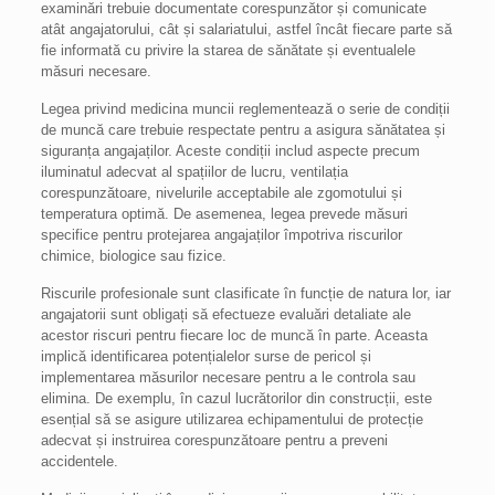
examinări trebuie documentate corespunzător și comunicate
atât angajatorului, cât și salariatului, astfel încât fiecare parte să
fie informată cu privire la starea de sănătate și eventualele
măsuri necesare.
Legea privind medicina muncii reglementează o serie de condiții
de muncă care trebuie respectate pentru a asigura sănătatea și
siguranța angajaților. Aceste condiții includ aspecte precum
iluminatul adecvat al spațiilor de lucru, ventilația
corespunzătoare, nivelurile acceptabile ale zgomotului și
temperatura optimă. De asemenea, legea prevede măsuri
specifice pentru protejarea angajaților împotriva riscurilor
chimice, biologice sau fizice.
Riscurile profesionale sunt clasificate în funcție de natura lor, iar
angajatorii sunt obligați să efectueze evaluări detaliate ale
acestor riscuri pentru fiecare loc de muncă în parte. Aceasta
implică identificarea potențialelor surse de pericol și
implementarea măsurilor necesare pentru a le controla sau
elimina. De exemplu, în cazul lucrătorilor din construcții, este
esențial să se asigure utilizarea echipamentului de protecție
adecvat și instruirea corespunzătoare pentru a preveni
accidentele.