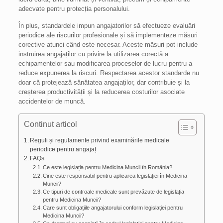
adecvate pentru protecția personalului.
În plus, standardele impun angajatorilor să efectueze evaluări
periodice ale riscurilor profesionale și să implementeze măsuri
corective atunci când este necesar. Aceste măsuri pot include
instruirea angajaților cu privire la utilizarea corectă a
echipamentelor sau modificarea proceselor de lucru pentru a
reduce expunerea la riscuri. Respectarea acestor standarde nu
doar că protejează sănătatea angajaților, dar contribuie și la
creșterea productivității și la reducerea costurilor asociate
accidentelor de muncă.
Continut articol
Reguli și regulamente privind examinările medicale
periodice pentru angajaț
FAQs
Ce este legislația pentru Medicina Muncii în România?
Cine este responsabil pentru aplicarea legislației în Medicina
Muncii?
Ce tipuri de controale medicale sunt prevăzute de legislația
pentru Medicina Muncii?
Care sunt obligațiile angajatorului conform legislației pentru
Medicina Muncii?