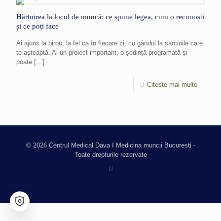
Hărțuirea la locul de muncă: ce spune legea, cum o recunoști
și ce poți face
Ai ajuns la birou, la fel ca în fiecare zi, cu gândul la sarcinile care
te așteaptă. Ai un proiect important, o ședință programată și
poate
[…]
Citeste mai multe
© 2026 Centrul Medical Dava I Medicina muncii Bucuresti -
Toate drepturile rezervate