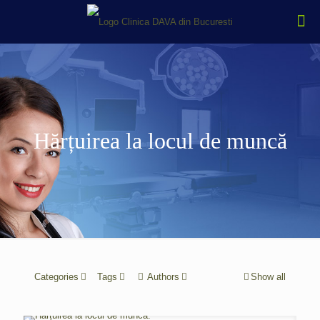
Hărțuirea la locul de muncă
Categories
Tags
Authors
Show all